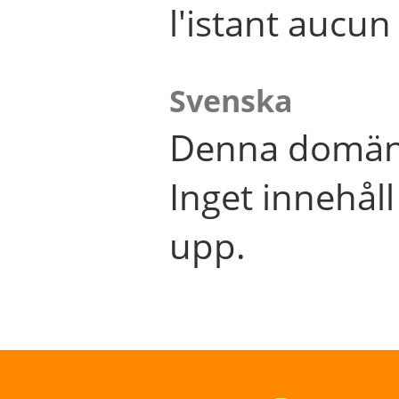
l'istant aucu
Svenska
Denna domän 
Inget innehål
upp.